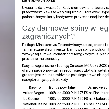
kasie aktywuje bonus.
Uwaga na datę ważności. Kody promocyjne to towary szy
przeczytasz. Zawsze weryfikuj źródło – fora dyskusyjn
podania danych karty kredytowej przy rejestracji bez 
Czy darmowe spiny w lega
zagranicznych?
Podległe Ministerstwu Finansów kasyna stacjonarne i o
tam znacznie skromniejsze. Darmowe spiny w polskim leg
zazwyczaj surowe. Podatek obrotowy, który musi płacić l
prostu nie ma pieniędzy.
Kasyna zagraniczne z licencją Curacao, MGA czy UKGC m
oferują pakiety powitalne rzędu tysięcy złotych i setek
gra tam jest z punktu widzenia polskiego prawa nielega
narzędzi omijających blokady.
Kasyno
Bonus powitalny
Darmowe spi
Vulkan Vegas
100% do 4000 PLN
175 FS na Fire Joker
Ice Casino
100% do 3000 PLN
150 FS na Starburst
National Casino
100% do 2500 PLN
100 FS na Book of C