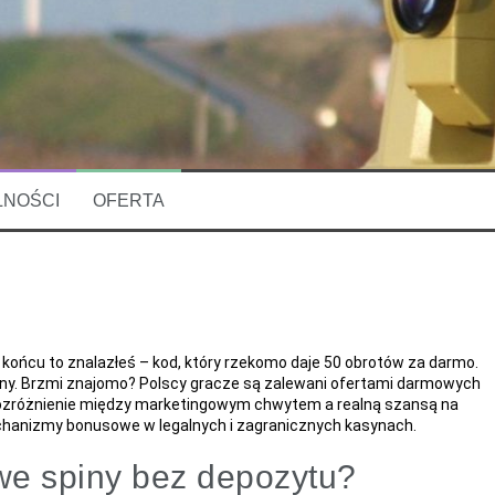
LNOŚCI
OFERTA
 końcu to znalazłeś – kod, który rzekomo daje 50 obrotów za darmo.
agany. Brzmi znajomo? Polscy gracze są zalewani ofertami darmowych
c. Rozróżnienie między marketingowym chwytem a realną szansą na
chanizmy bonusowe w legalnych i zagranicznych kasynach.
e spiny bez depozytu?