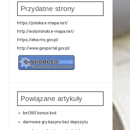
Przydatne strony
https://polska.e-mapa.net/
http://wolominski.e-mapa.net/
https://ekw.ms.gov.pl/
http://www.geoportal.gov.pl/
Powiązane artykuły
bet365 bonus kod
darmowe gry kasyno bez depozytu