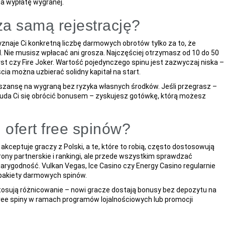
na wypłatę wygranej.
a samą rejestrację?
naje Ci konkretną liczbę darmowych obrotów tylko za to, że
l. Nie musisz wpłacać ani grosza. Najczęściej otrzymasz od 10 do 50
rst czy Fire Joker. Wartość pojedynczego spinu jest zazwyczaj niska –
cia można uzbierać solidny kapitał na start.
ą szansę na wygraną bez ryzyka własnych środków. Jeśli przegrasz –
 i uda Ci się obrócić bonusem – zyskujesz gotówkę, którą możesz
 ofert free spinów?
 akceptuje graczy z Polski, a te, które to robią, często dostosowują
rony partnerskie i rankingi, ale przede wszystkim sprawdzać
arygodność. Vulkan Vegas, Ice Casino czy Energy Casino regularnie
 pakiety darmowych spinów.
 stosują różnicowanie – nowi gracze dostają bonusy bez depozytu na
ee spiny w ramach programów lojalnościowych lub promocji