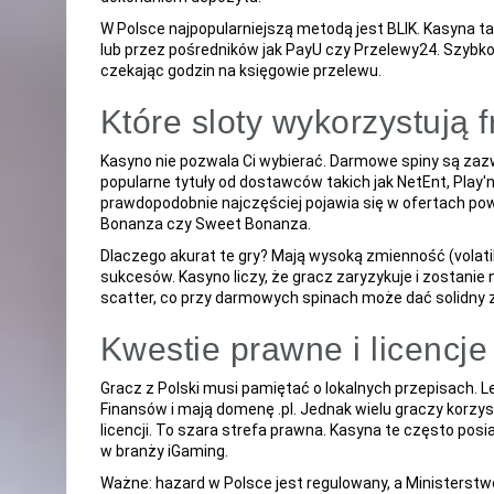
W Polsce najpopularniejszą metodą jest BLIK. Kasyna ta
lub przez pośredników jak PayU czy Przelewy24. Szybko
czekając godzin na księgowie przelewu.
Które sloty wykorzystują 
Kasyno nie pozwala Ci wybierać. Darmowe spiny są zaz
popularne tytuły od dostawców takich jak NetEnt, Play'
prawdopodobnie najczęściej pojawia się w ofertach powi
Bonanza czy Sweet Bonanza.
Dlaczego akurat te gry? Mają wysoką zmienność (volatili
sukcesów. Kasyno liczy, że gracz zaryzykuje i zostanie n
scatter, co przy darmowych spinach może dać solidny 
Kwestie prawne i licencje
Gracz z Polski musi pamiętać o lokalnych przepisach. 
Finansów i mają domenę .pl. Jednak wielu graczy korzys
licencji. To szara strefa prawna. Kasyna te często posia
w branży iGaming.
Ważne: hazard w Polsce jest regulowany, a Ministerstw