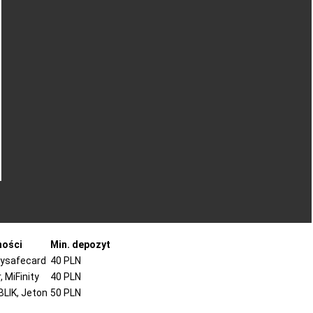
ności
Min. depozyt
Paysafecard
40 PLN
, MiFinity
40 PLN
BLIK, Jeton
50 PLN