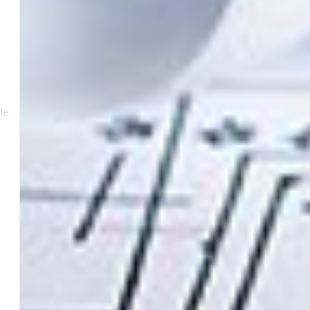
le.
O
Oferta
Kontakt
Aktualności
Oferta
nas