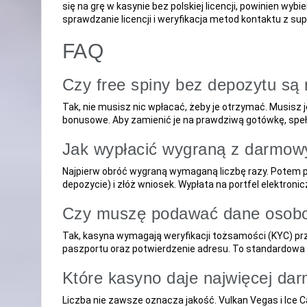
się na grę w kasynie bez polskiej licencji, powinien wybi
sprawdzanie licencji i weryfikacja metod kontaktu z 
FAQ
Czy free spiny bez depozytu s
Tak, nie musisz nic wpłacać, żeby je otrzymać. Musisz 
bonusowe. Aby zamienić je na prawdziwą gotówkę, speł
Jak wypłacić wygraną z darmow
Najpierw obróć wygraną wymaganą liczbę razy. Potem prz
depozycie) i złóż wniosek. Wypłata na portfel elektroni
Czy muszę podawać dane osobow
Tak, kasyna wymagają weryfikacji tożsamości (KYC) pr
paszportu oraz potwierdzenie adresu. To standardowa 
Które kasyno daje najwięcej da
Liczba nie zawsze oznacza jakość. Vulkan Vegas i Ice C